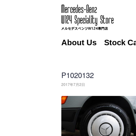
About Us
Stock C
P1020132
2017年7月2日