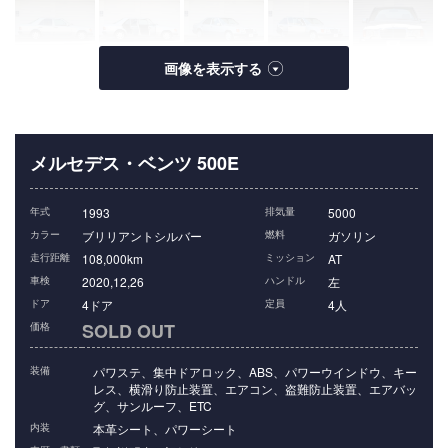
メルセデス・ベンツ 500E
年式
1993
排気量
5000
カラー
ブリリアントシルバー
燃料
ガソリン
走行距離
108,000km
ミッション
AT
車検
2020,12,26
ハンドル
左
ドア
4ドア
定員
4人
SOLD OUT
価格
装備
パワステ、集中ドアロック、ABS、パワーウインドウ、キー
レス、横滑り防止装置、エアコン、盗難防止装置、エアバッ
グ、サンルーフ、ETC
内装
本革シート、パワーシート