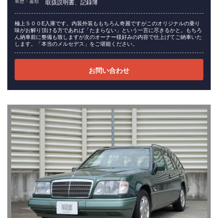
車歴・書類
取扱説明書、記録簿
極上５００E入庫です。内装外装ももちろん奇麗ですがこのオリジナルの乗り
味がお解り頂ける方であれば「たまらない」という一言に尽きるかと。もちろ
ん納車前に整備も致しますが次のオーナー様好みの内容で仕上げてご納車いた
します。「本当のメルセデス」をご堪能ください。
お問い合わせ