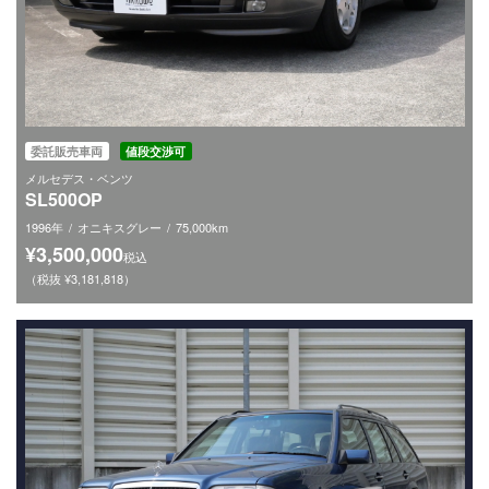
委託販売車両
値段交渉可
メルセデス・ベンツ
SL500OP
1996年
オニキスグレー
75,000km
¥3,500,000
税込
（税抜 ¥3,181,818）