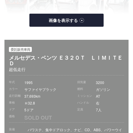
委託販売車両
メルセデス・ベンツ Ｅ３２０Ｔ ＬＩＭＩＴＥ
Ｄ
超低走行
年式
1995
排気量
3200
カラー
サファイヤブラック
燃料
ガソリン
走行距離
37,693km
ミッション
AT
車検
Ｈ32.8
ハンドル
右
ドア
5ドア
定員
7人
SOLD OUT
価格
装備
パワステ、集中ドアロック、ナビ、CD、ABS、パワーウイ