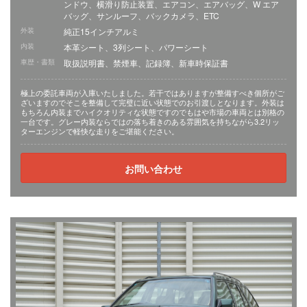
ンドウ、横滑り防止装置、エアコン、エアバッグ、W エア
バッグ、サンルーフ、バックカメラ、ETC
外装
純正15インチアルミ
内装
本革シート、3列シート、パワーシート
車歴・書類
取扱説明書、禁煙車、記録簿、新車時保証書
極上の委託車両が入庫いたしました。若干ではありますが整備すべき個所がご
ざいますのでそこを整備して完璧に近い状態でのお引渡しとなります。外装は
もちろん内装までハイクオリティな状態ですのでもはや市場の車両とは別格の
一台です。グレー内装ならではの落ち着きのある雰囲気を持ちながら3.2リッ
ターエンジンで軽快な走りをご堪能ください。
お問い合わせ