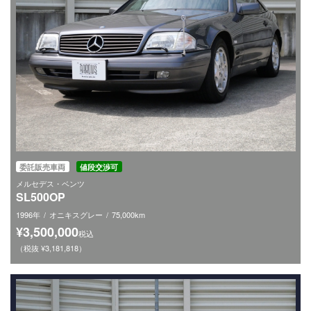
委託販売車両
値段交渉可
メルセデス・ベンツ
SL500OP
1996年
オニキスグレー
75,000km
¥3,500,000
税込
（税抜 ¥3,181,818）